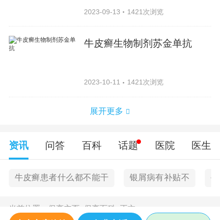
2023-09-13
1421次浏览
牛皮癣生物制剂苏金单抗
2023-10-11
1421次浏览
展开更多
资讯
问答
百科
话题
医院
医生
牛皮癣患者什么都不能干
银屑病有补贴不
牛
当前位置：
保亭主页
>
保亭百科
>
正文